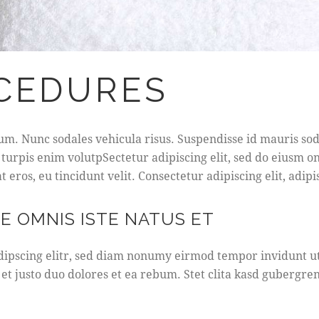
OCEDURES
um. Nunc sodales vehicula risus. Suspendisse id mauris sodal
, turpis enim volutpSectetur adipiscing elit, sed do eiusm o
 eros, eu tincidunt velit. Consectetur adipiscing elit, adipis
DE OMNIS ISTE NATUS ET
dipscing elitr, sed diam nonumy eirmod tempor invidunt u
et justo duo dolores et ea rebum. Stet clita kasd gubergre