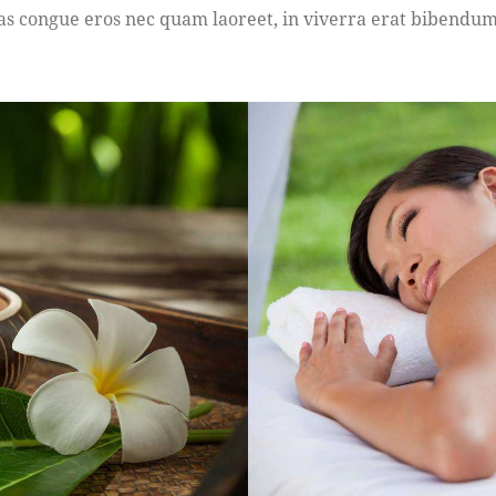
s congue eros nec quam laoreet, in viverra erat bibendum. 