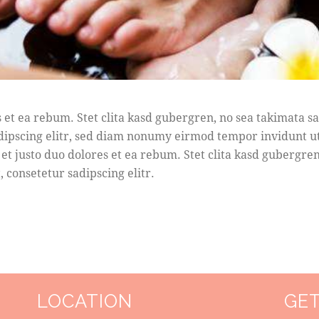
s et ea rebum. Stet clita kasd gubergren, no sea takimata s
dipscing elitr, sed diam nonumy eirmod tempor invidunt u
et justo duo dolores et ea rebum. Stet clita kasd gubergre
 consetetur sadipscing elitr.
LOCATION
GET