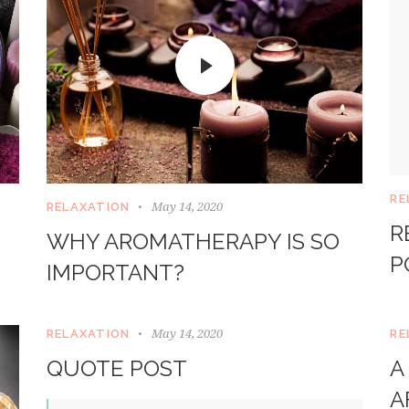
RE
May 14, 2020
RELAXATION
R
WHY AROMATHERAPY IS SO
P
IMPORTANT?
May 14, 2020
RELAXATION
RE
QUOTE POST
A
A