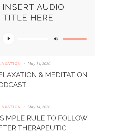
INSERT AUDIO
TITLE HERE
Audio
Use
Player
Up/Down
Arrow
keys
May 14, 2020
LAXATION
to
ELAXATION & MEDITATION
increase
or
ODCAST
decrease
volume.
May 14, 2020
LAXATION
 SIMPLE RULE TO FOLLOW
FTER THERAPEUTIC