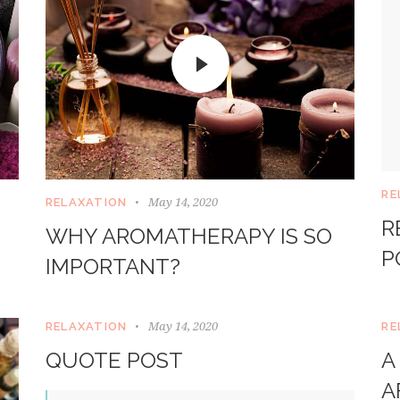
RE
May 14, 2020
RELAXATION
R
WHY AROMATHERAPY IS SO
P
IMPORTANT?
May 14, 2020
RELAXATION
RE
QUOTE POST
A
A