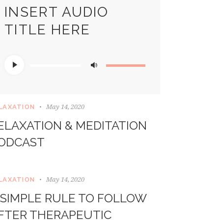
INSERT AUDIO
TITLE HERE
Audio
Use
Player
Up/Down
Arrow
keys
May 14, 2020
LAXATION
to
ELAXATION & MEDITATION
increase
or
ODCAST
decrease
volume.
May 14, 2020
LAXATION
 SIMPLE RULE TO FOLLOW
FTER THERAPEUTIC