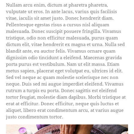
Nullam arcu enim, dictum at pharetra pharetra,
vulputate ut eros. In ante lacus, varius quis facilisis
vitae, iaculis sit amet justo. Donec hendrerit diam.
Pellentesque egestas risus a cursus nisl aliquam
malesuada. Donec suscipit posuere fringilla. Vivamus
tristique, odio non efficitur malesuada, purus quam
dictum elit, vitae hendrerit ex magna et urna. Nulla sed
blandit ante, eu auctor felis. Vivamus ornare quam
dignissim odio tincidunt a eleifend. Maecenas gravida
porta purus est vestibulum. Nam ut elit massa. Etiam
metus sapien, placerat eget volutpat eu, ultrices id elit.
Sed vel neque ac quam molestie scelerisque nec non
neque. Duis sed mi augue imperdiet eleifend. Vivamus
rutrum a turpis eu porta. Donec sagittis est eleifend
tortor feugiat, molestie diam dapibus. Morbi tristique at
erat at efficitur. Donec efficitur, neque quis luctus et
aliquet, libero erat condimentum arcu, at varius augue
justo condimentum tortor.